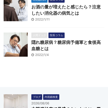
お酒の量が増えたと感じたら？注意
したい消化器の病気とは
2022/1/11
人間ドック
院長コラム
隠れ糖尿病？糖尿病予備軍と食後高
血糖とは
2022/1/4
ブログ
内視鏡検査
2026/08/06