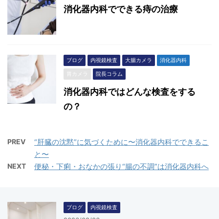
消化器内科でできる痔の治療
ブログ
内視鏡検査
大腸カメラ
消化器内科
胃カメラ
院長コラム
消化器内科ではどんな検査をする
の？
PREV
“肝臓の沈黙”に気づくために〜消化器内科でできるこ
と〜
NEXT
便秘・下痢・おなかの張り“腸の不調”は消化器内科へ
ブログ
内視鏡検査