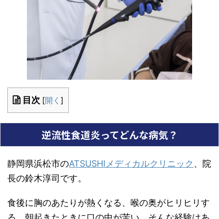
目次
[
開く
]
逆流性食道炎ってどんな病気？
静岡県浜松市の
ATSUSHIメディカルクリニック
、院
長の鈴木淳司です。
食後に胸のあたりが熱くなる、喉の奥がヒリヒリす
る、朝起きたときに口の中が苦い、そんな経験はあ