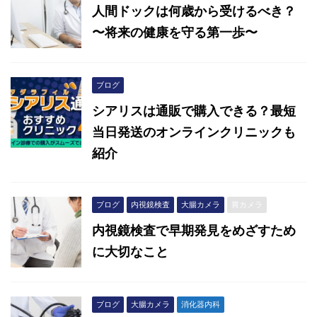
人間ドックは何歳から受けるべき？
〜将来の健康を守る第一歩〜
ブログ
シアリスは通販で購入できる？最短
当日発送のオンラインクリニックも
紹介
ブログ
内視鏡検査
大腸カメラ
胃カメラ
内視鏡検査で早期発見をめざすため
に大切なこと
ブログ
大腸カメラ
消化器内科