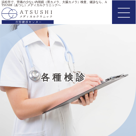
浜松市で、苦痛の少ない内視鏡（胃カメラ、大腸カメラ）検査、健診なら、A
TSUSHI（あつし）メディカルクリニックへ
各種検診